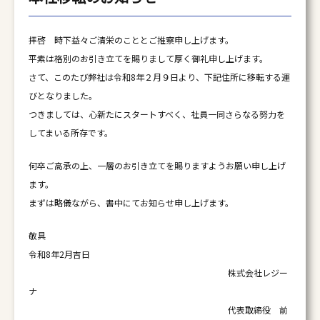
拝啓 時下益々ご清栄のこととご推察申し上げます。
平素は格別のお引き立てを賜りまして厚く御礼申し上げます。
さて、このたび弊社は令和8年２月９日より、下記住所に移転する運
びとなりました。
つきましては、心新たにスタートすべく、社員一同さらなる努力を
してまいる所存です。
何卒ご高承の上、一層のお引き立てを賜りますようお願い申し上げ
ます。
まずは略儀ながら、書中にてお知らせ申し上げます。
敬具
令和8年2月吉日
株式会社レジー
ナ
代表取締役 前