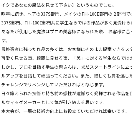
イクであなたの魔法を見せて下さい】というものでした。
昨年に続き、ヘアの337S部門、メイクのFH-100E部門の２部門
337S部門、FH-100E部門共に学生ならではの作品が多く見受け
あなたが使用した魔法はプロの美容師になられた際、 お客様に合
す。
最終選考に残った作品の多くは、お客様にそのまま提案できるス
可愛く見せる事、綺麗に見せる事、「美」に対する学生ならでは
しかし、プロを目指す学生の皆さんは、まだスタートラインに立
ルアップを目指して頑張ってください。また、惜しくも賞を逃し
チャレンジでリベンジしていただければと存じます。
日々鍛えられた技術と持ち前の感性が遺憾なく発揮される作品を
ルウィッグメーカーとして気が引き締まる思いです。
本大会が、一層の技術力向上にお役立ていただければ幸いです。